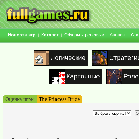
Новости игр
Каталог
Обзоры и рецензии
Анонсы
Ста
Логические
Стратеги
Карточные
Роле
Оценка игры
The Princess Bride