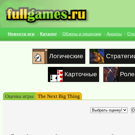
Новости игр
Каталог
Обзоры и рецензии
Анонсы
Ста
Логические
Стратеги
Карточные
Роле
Оценка игры
The Next Big Thing