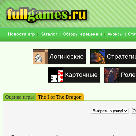
Новости игр
Каталог
Обзоры и рецензии
Анонсы
Ста
Логические
Стратеги
Карточные
Роле
Оценка игры
The I of The Dragon