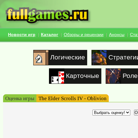
Новости игр
Каталог
Обзоры и рецензии
Анонсы
Ста
Логические
Стратеги
Карточные
Роле
Оценка игры
The Elder Scrolls IV - Oblivion