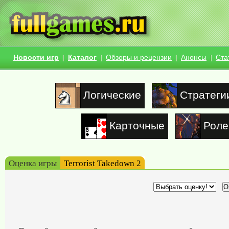
Новости игр
Каталог
Обзоры и рецензии
Анонсы
Ста
Логические
Стратеги
Карточные
Роле
Оценка игры
Terrorist Takedown 2