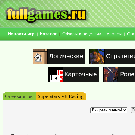
Новости игр
Каталог
Обзоры и рецензии
Анонсы
Ста
Логические
Стратеги
Карточные
Роле
Оценка игры
Superstars V8 Racing