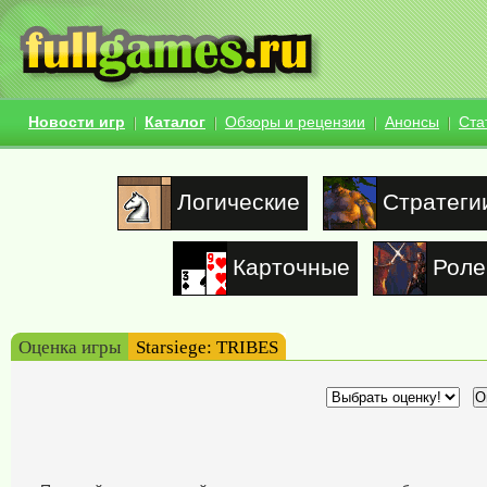
Новости игр
Каталог
Обзоры и рецензии
Анонсы
Ста
Логические
Стратеги
Карточные
Роле
Оценка игры
Starsiege: TRIBES