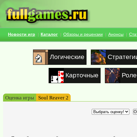
Новости игр
Каталог
Обзоры и рецензии
Анонсы
Ста
Логические
Стратеги
Карточные
Роле
Оценка игры
Soul Reaver 2