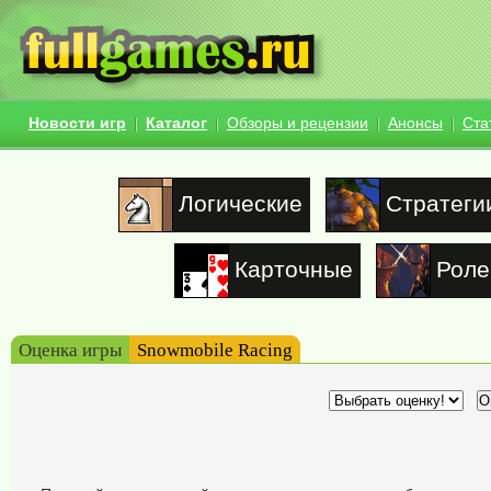
Новости игр
Каталог
Обзоры и рецензии
Анонсы
Ста
Логические
Стратеги
Карточные
Роле
Оценка игры
Snowmobile Racing