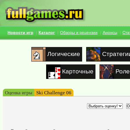
Новости игр
Каталог
Обзоры и рецензии
Анонсы
Ста
Логические
Стратеги
Карточные
Роле
Оценка игры
Ski Challenge 06