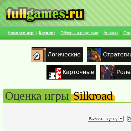
Новости игр
Каталог
Обзоры и рецензии
Анонсы
Ста
Логические
Стратеги
Карточные
Роле
Оценка игры
Silkroad