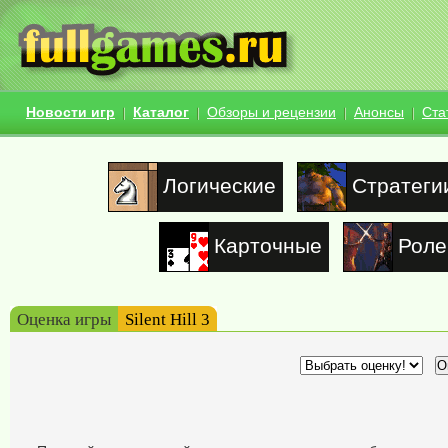
Новости игр
Каталог
Обзоры и рецензии
Анонсы
Ста
Логические
Стратеги
Карточные
Роле
Оценка игры
Silent Hill 3