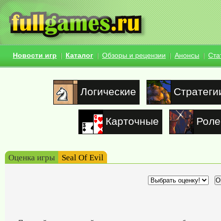
Новости игр
Каталог
Обзоры и рецензии
Анонсы
Ста
Логические
Стратеги
Карточные
Роле
Оценка игры
Seal Of Evil