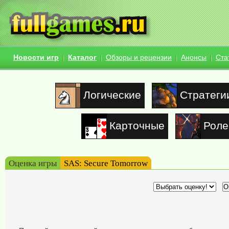
Новости игр
Каталог
Обзоры и рецензии
Анонсы
Ста
Логические
Стратеги
Карточные
Роле
Оценка игры
SAS: Secure Tomorrow