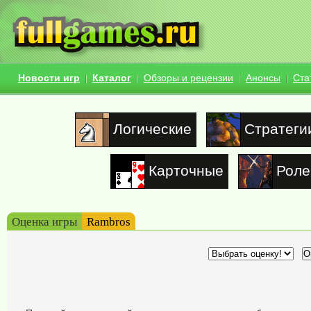
Новости игр
Каталог
Обзоры и рецензии
Анонсы
Ста
Логические
Стратеги
Карточные
Роле
Оценка игры
Rambros