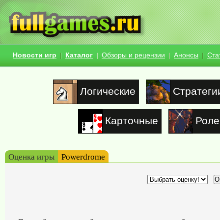
Новости игр
Каталог
Обзоры и рецензии
Анонсы
Ста
Логические
Стратеги
Карточные
Роле
Оценка игры
Powerdrome