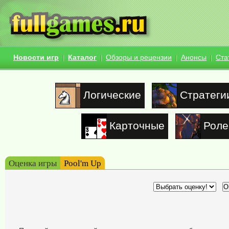
Новости игр
Каталог
Обзоры и рецензии
Анонсы
Ста
Логические
Стратеги
Карточные
Роле
Оценка игры
Pool'm Up