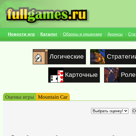
Новости игр
Каталог
Обзоры и рецензии
Анонсы
Ста
Логические
Стратеги
Карточные
Роле
Оценка игры
Mountain Car