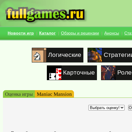
Новости игр
Каталог
Обзоры и рецензии
Анонсы
Ста
Логические
Стратеги
Карточные
Роле
Оценка игры
Maniac Mansion