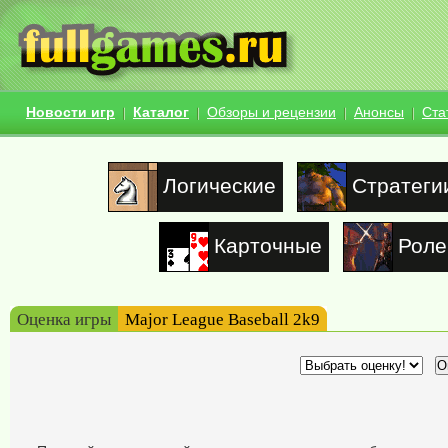
Новости игр
Каталог
Обзоры и рецензии
Анонсы
Ста
Логические
Стратеги
Карточные
Роле
Оценка игры
Major League Baseball 2k9