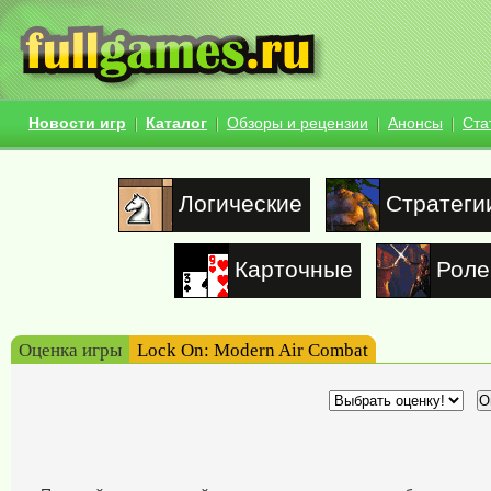
Новости игр
Каталог
Обзоры и рецензии
Анонсы
Ста
Логические
Стратеги
Карточные
Роле
Оценка игры
Lock On: Modern Air Combat