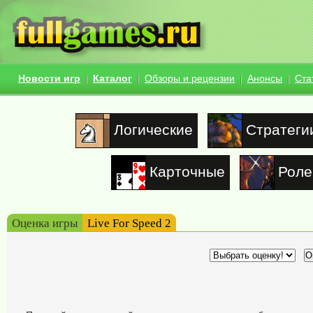
Новости игр
Каталог
Обзоры и рецензии
Анонсы
Ста
Логические
Стратеги
Карточные
Роле
Оценка игры
Live For Speed 2