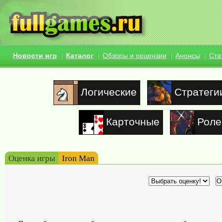
Новости игр
Каталог
Обзоры и рецензии
Анонсы
Ста
Логические
Стратеги
Карточные
Роле
Оценка игры
Iron Man