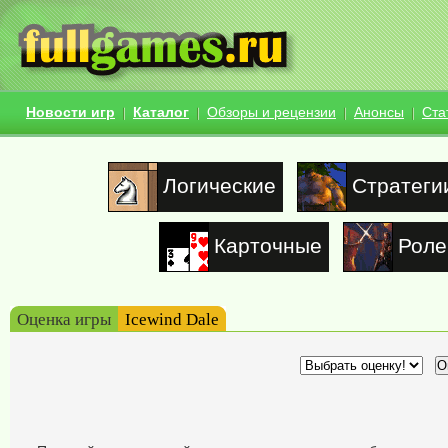
Новости игр
Каталог
Обзоры и рецензии
Анонсы
Ста
Логические
Стратеги
Карточные
Роле
Оценка игры
Icewind Dale