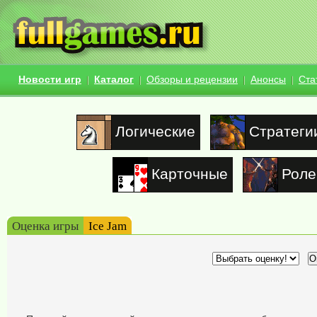
Новости игр
Каталог
Обзоры и рецензии
Анонсы
Ста
Логические
Стратеги
Карточные
Роле
Оценка игры
Ice Jam