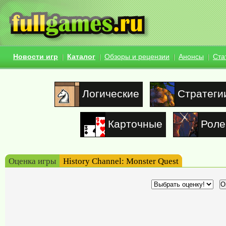
Новости игр
Каталог
Обзоры и рецензии
Анонсы
Ста
Логические
Стратеги
Карточные
Роле
Оценка игры
History Channel: Monster Quest