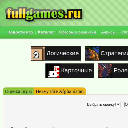
Новости игр
Каталог
Обзоры и рецензии
Анонсы
Ста
Логические
Стратеги
Карточные
Роле
Оценка игры
Heavy Fire Afghanistan