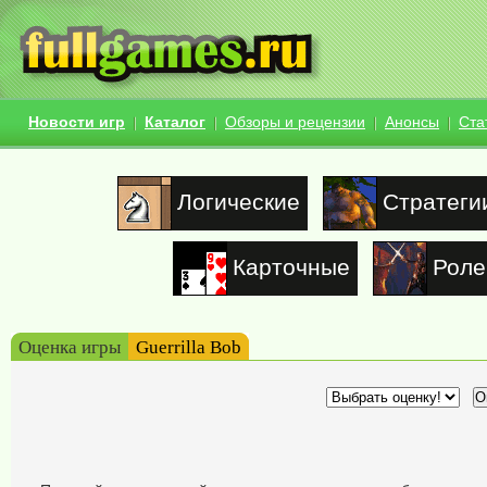
Новости игр
Каталог
Обзоры и рецензии
Анонсы
Ста
Логические
Стратеги
Карточные
Роле
Оценка игры
Guerrilla Bob