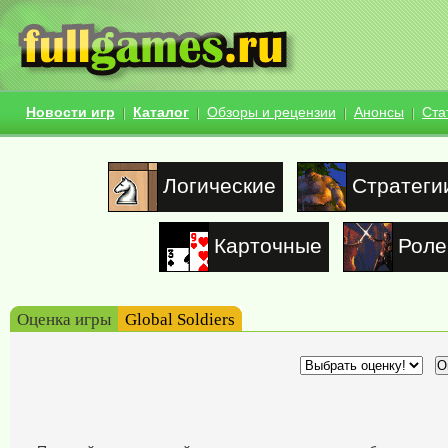
Новости игр
Каталог
Обзоры и рецензии
Анонсы
Ста
Логические
Стратеги
Карточные
Роле
Оценка игры
Global Soldiers