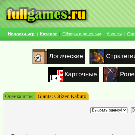
Новости игр
Каталог
Обзоры и рецензии
Анонсы
Ста
Логические
Стратеги
Карточные
Роле
Оценка игры
Giants: Citizen Kabuto