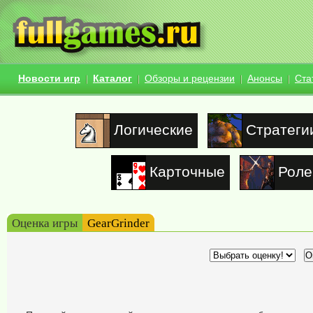
Новости игр
Каталог
Обзоры и рецензии
Анонсы
Ста
Логические
Стратеги
Карточные
Роле
Оценка игры
GearGrinder