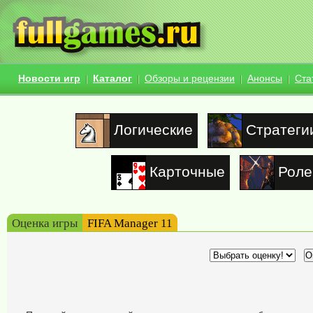
Новости игр
Каталог
Обзоры и рецензии
Анонсы
Ста
Логические
Стратеги
Карточные
Роле
Оценка игры
FIFA Manager 11