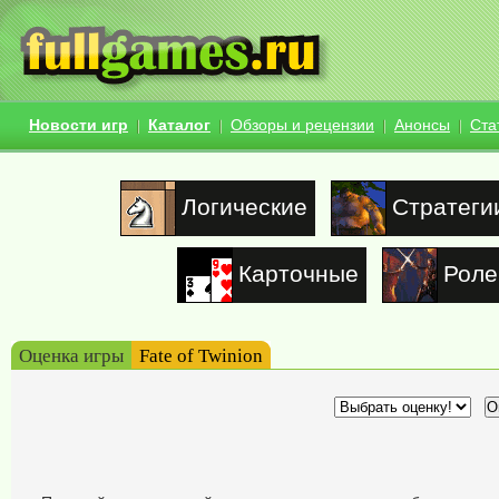
Новости игр
Каталог
Обзоры и рецензии
Анонсы
Ста
Логические
Стратеги
Карточные
Роле
Оценка игры
Fate of Twinion