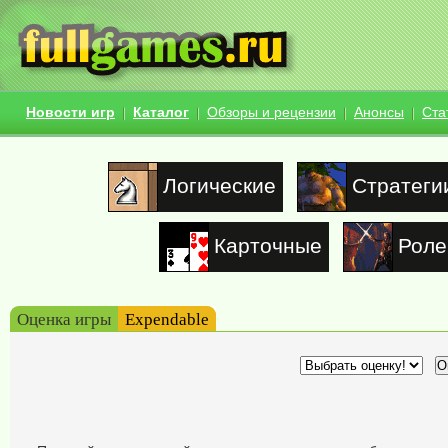
Новости игр
Каталог
Обзоры и рецензии
Анонсы
Ста
Логические
Стратеги
Карточные
Роле
Оценка игры
Expendable