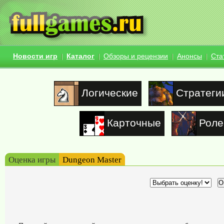
Новости игр
Каталог
Обзоры и рецензии
Анонсы
Ста
Логические
Стратеги
Карточные
Роле
Оценка игры
Dungeon Master