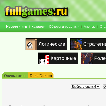
Новости игр
Каталог
Обзоры и рецензии
Анонсы
Ста
Логические
Стратеги
Карточные
Роле
Оценка игры
Duke Nukum