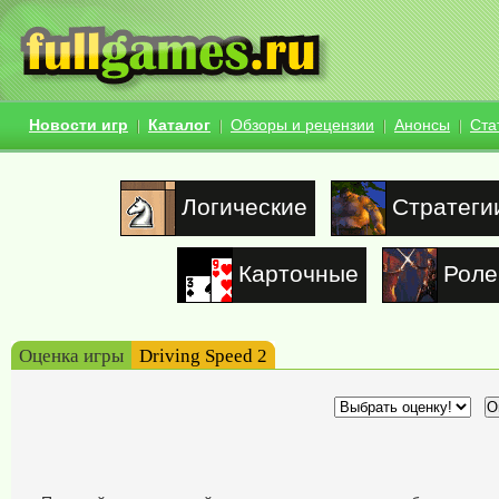
Новости игр
Каталог
Обзоры и рецензии
Анонсы
Ста
Логические
Стратеги
Карточные
Роле
Оценка игры
Driving Speed 2