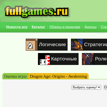
Новости игр
Каталог
Обзоры и рецензии
Анонсы
Ста
Логические
Стратеги
Карточные
Роле
Оценка игры
Dragon Age: Origins - Awakening