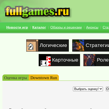
Новости игр
Каталог
Обзоры и рецензии
Анонсы
Ста
Логические
Стратеги
Карточные
Роле
Оценка игры
Downtown Run