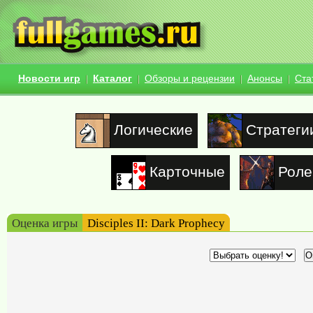
Новости игр
Каталог
Обзоры и рецензии
Анонсы
Ста
Логические
Стратеги
Карточные
Роле
Оценка игры
Disciples II: Dark Prophecy