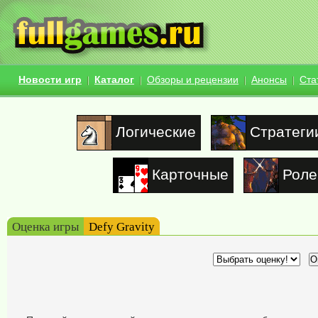
Новости игр
Каталог
Обзоры и рецензии
Анонсы
Ста
Логические
Стратеги
Карточные
Роле
Оценка игры
Defy Gravity