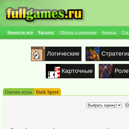
Новости игр
Каталог
Обзоры и рецензии
Анонсы
Ста
Логические
Стратеги
Карточные
Роле
Оценка игры
Dark Spyre