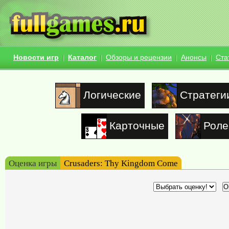
Новости игр
Каталог
Обзоры и рецензии
Анонсы
Ста
Логические
Стратеги
Карточные
Роле
Оценка игры
Crusaders: Thy Kingdom Come