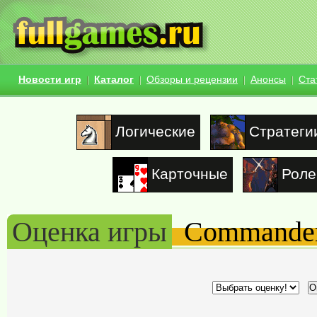
Новости игр
Каталог
Обзоры и рецензии
Анонсы
Ста
Логические
Стратеги
Карточные
Роле
Оценка игры
Commander K