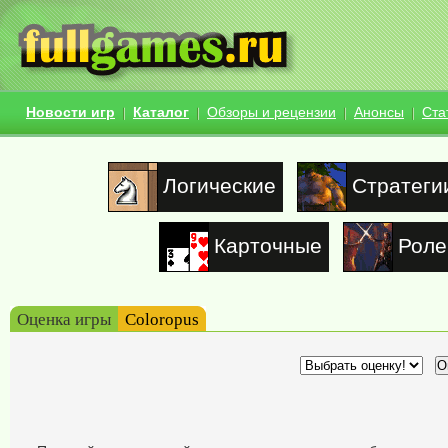
Новости игр
Каталог
Обзоры и рецензии
Анонсы
Ста
Логические
Стратеги
Карточные
Роле
Оценка игры
Coloropus