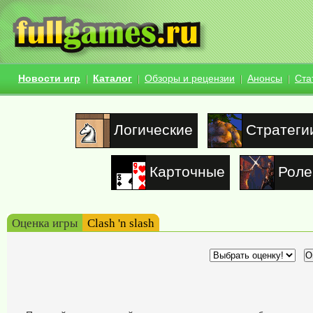
Новости игр
Каталог
Обзоры и рецензии
Анонсы
Ста
Логические
Стратеги
Карточные
Роле
Оценка игры
Clash 'n slash