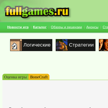
Новости игр
Каталог
Обзоры и рецензии
Анонсы
Ст
Логические
Стратегии
Оценка игры
BoneCraft