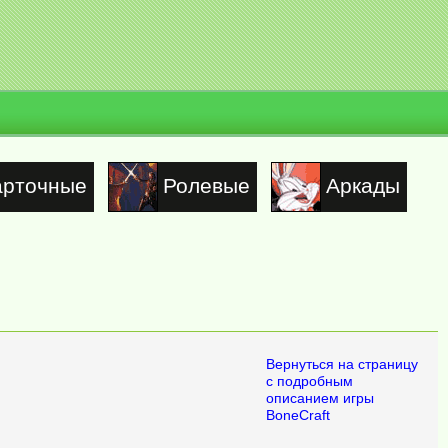
арточные
Ролевые
Аркады
Вернуться на страницу
с подробным
описанием игры
BoneCraft