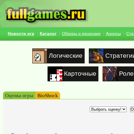
Новости игр
Каталог
Обзоры и рецензии
Анонсы
Ста
Логические
Стратеги
Карточные
Роле
Оценка игры
BioShock