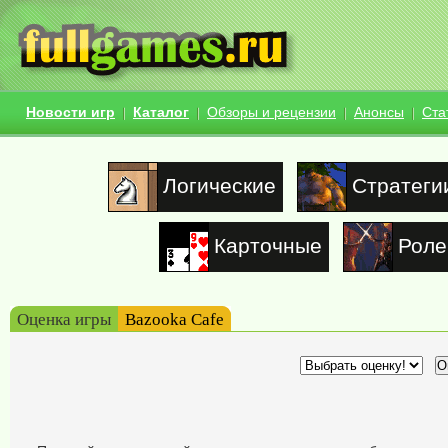
Новости игр
Каталог
Обзоры и рецензии
Анонсы
Ста
Логические
Стратеги
Карточные
Роле
Оценка игры
Bazooka Cafe