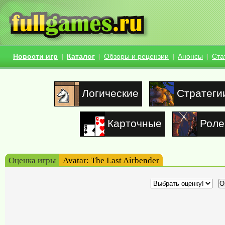
Новости игр
Каталог
Обзоры и рецензии
Анонсы
Ста
Логические
Стратеги
Карточные
Роле
Оценка игры
Avatar: The Last Airbender